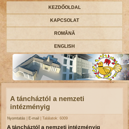
KEZDŐOLDAL
KAPCSOLAT
ROMÂNĂ
ENGLISH
A táncháztól a nemzeti
intézményig
Nyomtatás
|
E-mail
| Találatok: 6009
A táncháztól a nemzeti intézményig