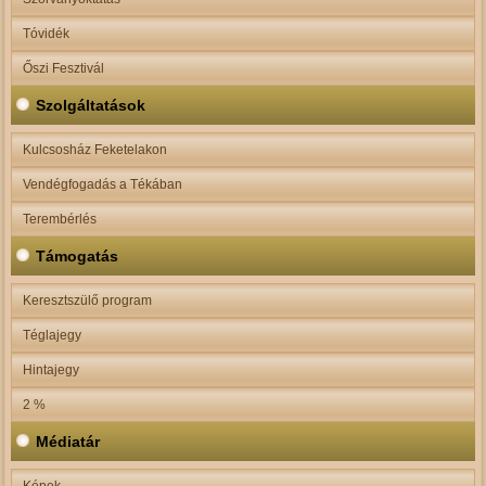
Tóvidék
Őszi Fesztivál
Szolgáltatások
Kulcsosház Feketelakon
Vendégfogadás a Tékában
Terembérlés
Támogatás
Keresztszülő program
Téglajegy
Hintajegy
2 %
Médiatár