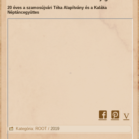
20 éves a szamosújvári Téka Alapítvány és a Kaláka
Néptáncegyüttes
Kategória:
ROOT
/
2019