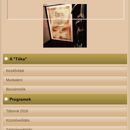
A "Téka"
Kezdőoldal
Munkaterv
Beszámolók
Programok
Táborok 2026
Közművelődés
Szórványoktatás