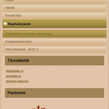
Képek
Videók
Rólunk írták
Kiadványaink
A táncháztól a nemzeti intézményig
A megmaradás falai
Téka Hírmondó - 2019 / 2
Társoldalak
feketelak.ro
tovidek.ro
tarsoly-eme.hu
Partnerek