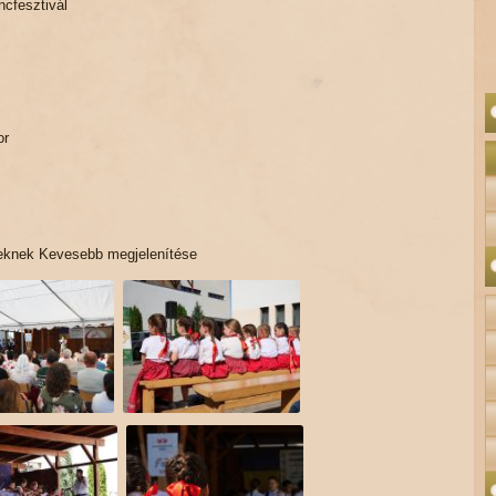
cfesztivál
or
ekeknek Kevesebb megjelenítése