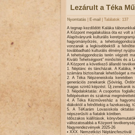
Lezárult a Téka M
Nyomtatás
|
E-mail
| Találatok: 137
A tegnap kezdődött Kaláka táborunkkal
A Központ megalakulása óta ez volt a 
Alapítványunk kulturális keretprogram
hagyományőrzés, a tehetséggondozá
vonzanak a legkisebbektől a felnőtt
továbbadható kulturális élményt nyújt
A tehetséggondozás terén végzett ma
Kiváló Tehetségpont” minősítés és a 
A Központ a következő állandó tevéke
1. Néptánc és táncházak. A Kaláka, 
számára biztosítanak lehetőséget a m
2. A Téka Népzeneiskola keretében f
generációs zenekarok (Sóvirág, Ördö
magas szintű képzést. Új zenekarok i
3. Népdaloktatás: A csoportos foglal
fellépéseken és szakmai megmérettet
4. A Téka Kézművesház a hagyomány
diákoktól a felnőttekig a fazekasság, 
5. A TéKarám Lovasiskola oktatási
népszerűsíti a fiatalok körében.
Időszakos kiállítások, könyvbemutató
változatosabbá a Központ tevékenység
Nagyrendezvények 2025-26
• XXX. Nemzetközi Néptáncfesztivál