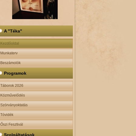
A "Téka"
Kezdőoldal
Munkaterv
Beszámolók
Programok
Táborok 2026
Közművelődés
Szórványoktatás
Tóvidék
Őszi Fesztivál
Szolgáltatások