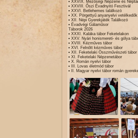
• XXVIX. Mezőségi Népzene és Néptán
• XXVIII. Őszi Évadnyitó Fesztivál
• XXVI. Betlehemes találkozó
• XX. Pörgettyű anyanyelvi vetélkedők
• XII. Népi Gyerekjáték Találkozó
• Évadvégi Gálaműsor
Táborok 2026
• XXXI. Kaláka tábor Feketelakon
• XXV. Nyári honismereti- és gólya táb
• XVIII. Kézműves tábor
• XVI. Felnőtt kézműves tábor
• XII. Feketelaki Összművészeti tábor
• XI. Feketelaki Népzenetábor
• X. Román nyelvi tábor
• III. Lovas életmód tábor
• II. Magyar nyelvi tábor román gyer