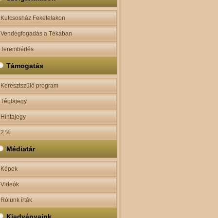
Kulcsosház Feketelakon
Vendégfogadás a Tékában
Terembérlés
Támogatás
Keresztszülő program
Téglajegy
Hintajegy
2 %
Médiatár
Képek
Videók
Rólunk írták
Kiadványaink