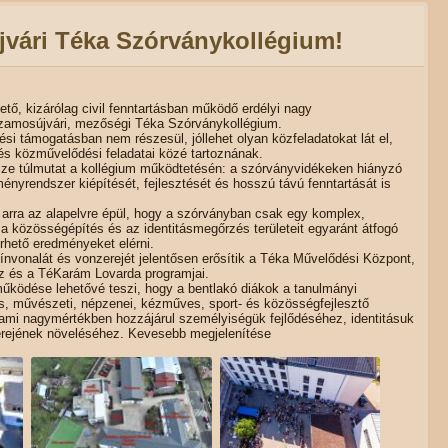
jvári Téka Szórványkollégium!
ő, kizárólag civil fenntartásban működő erdélyi nagy
szamosújvári, mezőségi Téka Szórványkollégium.
i támogatásban nem részesül, jóllehet olyan közfeladatokat lát el,
és közművelődési feladatai közé tartoznának.
e túlmutat a kollégium működtetésén: a szórványvidékeken hiányzó
ményrendszer kiépítését, fejlesztését és hosszú távú fenntartását is
a arra az alapelvre épül, hogy a szórványban csak egy komplex,
 a közösségépítés és az identitásmegőrzés területeit egyaránt átfogó
rhető eredményeket elérni.
vonalát és vonzerejét jelentősen erősítik a Téka Művelődési Központ,
 és a TéKarám Lovarda programjai.
űködése lehetővé teszi, hogy a bentlakó diákok a tanulmányi
lis, művészeti, népzenei, kézműves, sport- és közösségfejlesztő
ami nagymértékben hozzájárul személyiségük fejlődéséhez, identitásuk
erejének növeléséhez. Kevesebb megjelenítése