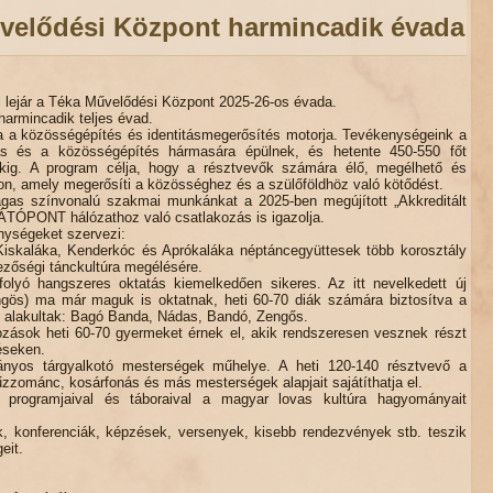
űvelődési Központ harmincadik évada
 lejár a Téka Művelődési Központ 2025-26-os évada.
harmincadik teljes évad.
ja a közösségépítés és identitásmegerősítés motorja. Tevékenységeink a
s és a közösségépítés hármasára épülnek, és hetente 450-550 főt
ekig. A program célja, hogy a résztvevők számára élő, megélhető és
son, amely megerősíti a közösséghez és a szülőföldhöz való kötődést.
gas színvonalú szakmai munkánkat a 2025-ben megújított „Akkreditált
LÁTÓPONT hálózathoz való csatlakozás is igazolja.
nységeket szervezi:
Kiskaláka, Kenderkóc és Aprókaláka néptáncegyüttesek több korosztály
ezőségi tánckultúra megélésére.
olyó hangszeres oktatás kiemelkedően sikeres. Az itt nevelkedett új
ngös) ma már maguk is oktatnak, heti 60-70 diák számára biztosítva a
s alakultak: Bagó Banda, Nádas, Bandó, Zengős.
kozások heti 60-70 gyermeket érnek el, akik rendszeresen vesznek részt
éseken.
os tárgyalkotó mesterségek műhelye. A heti 120-140 résztvevő a
tűzzománc, kosárfonás és más mesterségek alapjait sajátíthatja el.
 programjaival és táboraival a magyar lovas kultúra hagyományait
k, konferenciák, képzések, versenyek, kisebb rendezvények stb. teszik
eit.