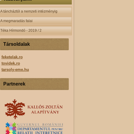
A táncháztól a nemzeti intézményig
A megmaradás falai
Téka Hírmondó - 2019 / 2
Társoldalak
feketelak.ro
tovidek.ro
tarsoly-eme.hu
Partnerek