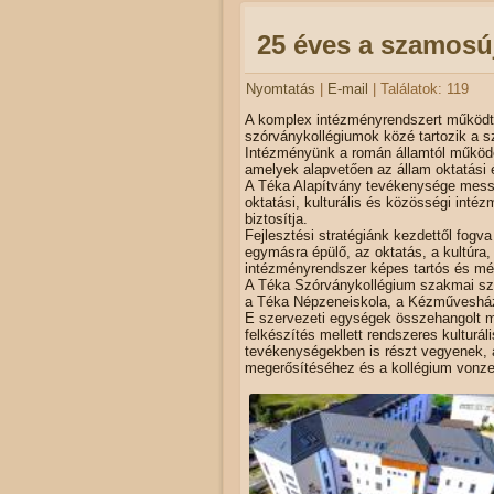
25 éves a szamosú
Nyomtatás
|
E-mail
| Találatok: 119
A komplex intézményrendszert működtet
szórványkollégiumok közé tartozik a 
Intézményünk a román államtól működés
amelyek alapvetően az állam oktatási 
A Téka Alapítvány tevékenysége messz
oktatási, kulturális és közösségi intéz
biztosítja.
Fejlesztési stratégiánk kezdettől fogv
egymásra épülő, az oktatás, a kultúra,
intézményrendszer képes tartós és mé
A Téka Szórványkollégium szakmai szín
a Téka Népzeneiskola, a Kézművesház
E szervezeti egységek összehangolt m
felkészítés mellett rendszeres kulturá
tevékenységekben is részt vegyenek, 
megerősítéséhez és a kollégium vonz