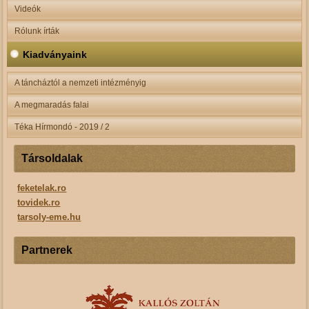
Videók
Rólunk írták
Kiadványaink
A táncháztól a nemzeti intézményig
A megmaradás falai
Téka Hírmondó - 2019 / 2
Társoldalak
feketelak.ro
tovidek.ro
tarsoly-eme.hu
Partnerek