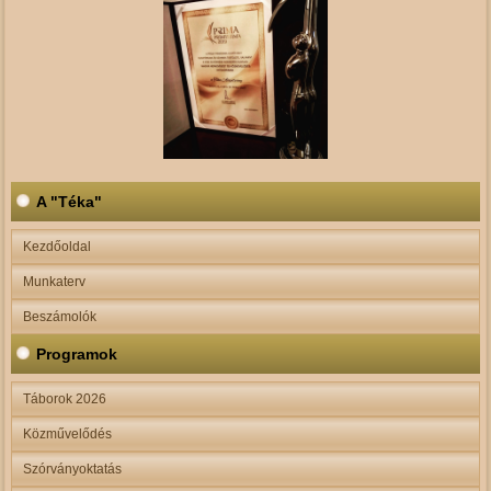
A "Téka"
Kezdőoldal
Munkaterv
Beszámolók
Programok
Táborok 2026
Közművelődés
Szórványoktatás