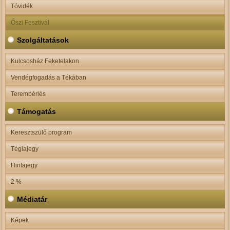
Tóvidék
Őszi Fesztivál
Szolgáltatások
Kulcsosház Feketelakon
Vendégfogadás a Tékában
Terembérlés
Támogatás
Keresztszülő program
Téglajegy
Hintajegy
2 %
Médiatár
Képek