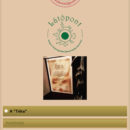
A "Téka"
Kezdőoldal