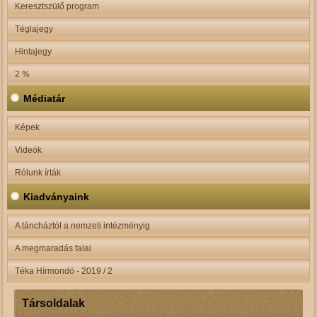
Keresztszülő program
Téglajegy
Hintajegy
2 %
Médiatár
Képek
Videók
Rólunk írták
Kiadványaink
A táncháztól a nemzeti intézményig
A megmaradás falai
Téka Hírmondó - 2019 / 2
Társoldalak