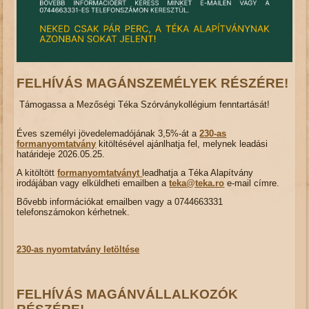
FELHÍVÁS MAGÁNSZEMÉLYEK RÉSZÉRE!
Támogassa a Mezőségi Téka Szórványkollégium fenntartását!
Éves személyi jövedelemadójának 3,5%-át a
230-as
formanyomtatvány
kitöltésével ajánlhatja fel, melynek leadási
határideje 2026.05.25.
A kitöltött
formanyomtatványt
leadhatja a Téka Alapítvány
irodájában vagy elküldheti emailben a
teka@teka.ro
e-mail címre.
Bővebb információkat emailben vagy a 0744663331
telefonszámokon kérhetnek.
230-as nyomtatvány letöltése
FELHÍVÁS MAGÁNVÁLLALKOZÓK