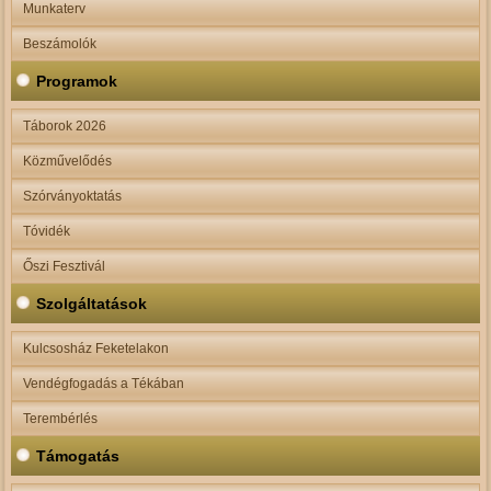
Munkaterv
Beszámolók
Programok
Táborok 2026
Közművelődés
Szórványoktatás
Tóvidék
Őszi Fesztivál
Szolgáltatások
Kulcsosház Feketelakon
Vendégfogadás a Tékában
Terembérlés
Támogatás