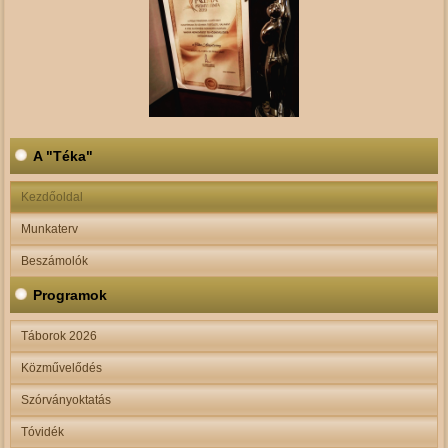
A "Téka"
Kezdőoldal
Munkaterv
Beszámolók
Programok
Táborok 2026
Közművelődés
Szórványoktatás
Tóvidék