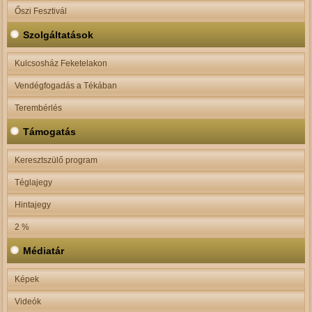
Őszi Fesztivál
Szolgáltatások
Kulcsosház Feketelakon
Vendégfogadás a Tékában
Terembérlés
Támogatás
Keresztszülő program
Téglajegy
Hintajegy
2 %
Médiatár
Képek
Videók