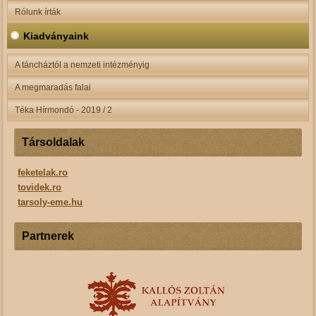
Rólunk írták
Kiadványaink
A táncháztól a nemzeti intézményig
A megmaradás falai
Téka Hírmondó - 2019 / 2
Társoldalak
feketelak.ro
tovidek.ro
tarsoly-eme.hu
Partnerek