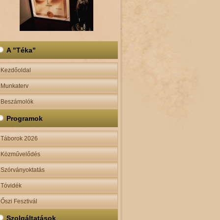
A "Téka"
Kezdőoldal
Munkaterv
Beszámolók
Programok
Táborok 2026
Közművelődés
Szórványoktatás
Tóvidék
Őszi Fesztivál
Szolgáltatások