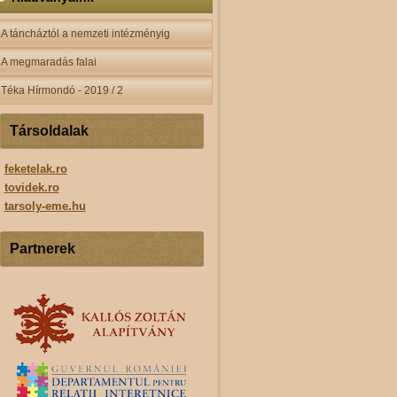
A táncháztól a nemzeti intézményig
A megmaradás falai
Téka Hírmondó - 2019 / 2
Társoldalak
feketelak.ro
tovidek.ro
tarsoly-eme.hu
Partnerek